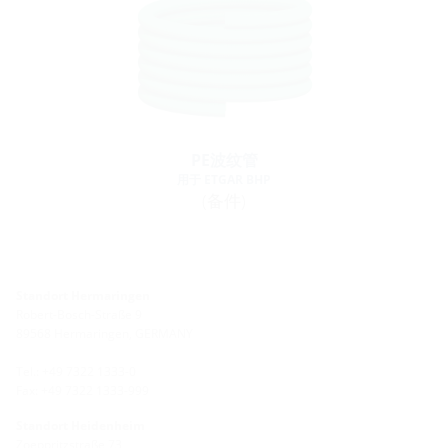
PE波纹管
用于 ETGAR BHP
(备件)
Standort Hermaringen
Robert-Bosch-Straße 9
89568 Hermaringen, GERMANY
Tel.: +49 7322 1333-0
Fax: +49 7322 1333-999
Standort Heidenheim
Zoeppritzstraße 73