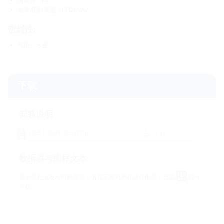
波纹管：PE
套管/密封管盖：EPDM/A2
密封性:
气密、水密
下载
安装说明
HAB ETGAR VLS
(PDF)
下载
数据表与招标文本
要下载数据表和招标文本，请在下方对产品进行配置，点击
符号
下载。