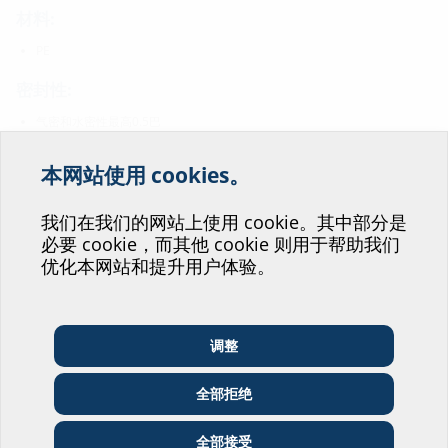
材料:
PE
密封性:
气密和水密性最高0.5巴
本网站使用 cookies。
欢迎您为我们改善我们的
下载
网站服务提供帮助！
我们在我们的网站上使用 cookie。其中部分是
必要 cookie，而其他 cookie 则用于帮助我们
您会投身于哪个部门呢？
BIM
优化本网站和提升用户体验。
ETGAR WR75 GR30000
(BIM)
BIM门户
数据表与招标文本
调整
建筑师和设计师
批发商
电信企业
要下载数据表和招标文本，请在下方对产品进行配置，点击
符号
全部拒绝
下载。
公用事业单位
安装人员
建筑公司
全部接受