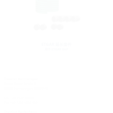
ETGAR 延长套件
用于 ETGAR BHP
Standort Hermaringen
Robert-Bosch-Straße 9
89568 Hermaringen, GERMANY
Tel.: +49 7322 1333-0
Fax: +49 7322 1333-999
Standort Heidenheim