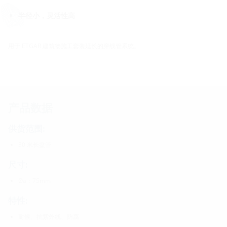
半径小，灵活性高
用于 ETGAR 建筑物施工套装延长的穿线管系统。
产品数据
供货范围:
30 米长盘管
尺寸:
Øa：75mm
特性:
耐候、抗紫外线、防腐