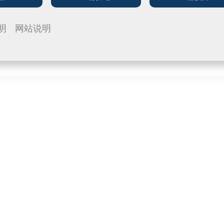
明
网站说明
电缆塔中
X WR SET