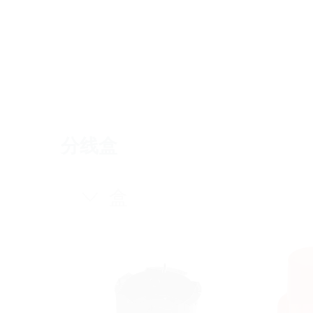
分线盒
盒