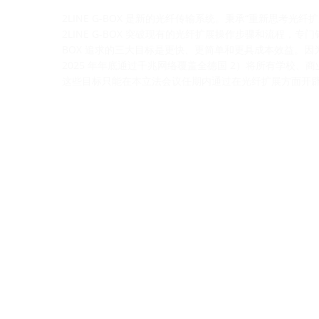
2LINE G-BOX 是新的光纤传输系统。秉承“重新思考光
2LINE G-BOX 突破现有的光纤扩展操作步骤和流程，专门针
BOX 追求的三大目标是更快、更简单和更具成本效益。因
2025 年年底通过千兆网络覆盖全德国 2）将所有学校、
这些目标只能在本立法会议任期内通过在光纤扩展方面开