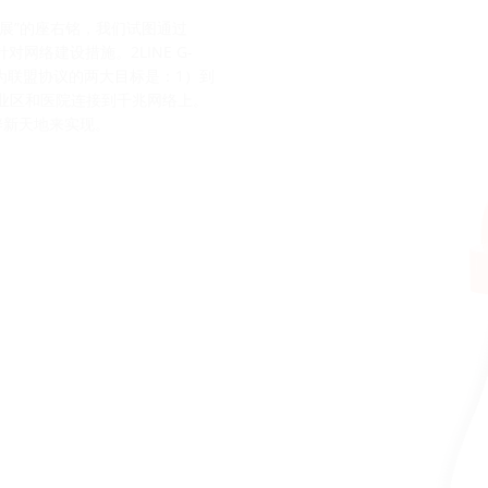
纤扩展”的座右铭，我们试图通过
对网络建设措施。2LINE G-
为联盟协议的两大目标是：1）到
商业区和医院连接到千兆网络上。
辟新天地来实现。