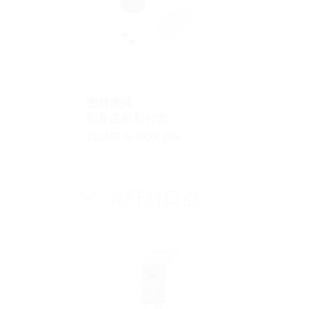
密封壳体
配备盖板和衬套
2LINE G-BOX DG
光纤封口点