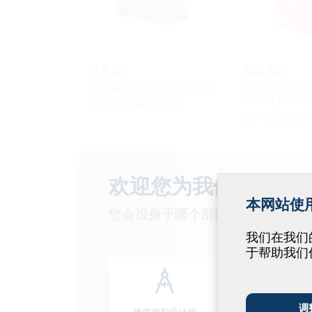
引入盖
电缆系统
用于固定至基本结构组件
用于实现 G-
管线连接之
2LINE G-BOX EFT
2LINE G-BO
连接套件
欢迎您为我们改善我
本网站使用 
您会投身于哪个部门呢？
我们在我们的网
于帮助我们
调
建筑师和设计师
批发商