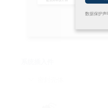
数据保护声
连接套件
波纹管套件
用于存放光纤余长
用于引入至
2LINE G-BOX AS-SET
2LINE G-BO
系统插入件
密封壳体