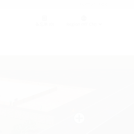
Germany (GER)
备忘单
(0)
Region (HT CN)