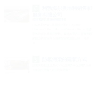
利勃海尔奥地利销售和
服务有限公司
密封電源供應器的牆壁導管 …
Hauff-Technik 產品用於密封 Liebherr
Österreich Vertriebs- und Service GmbH 新總
部的能源供應牆壁管道。其目的是將主行政大樓
的能源供應室與各個車間區域連接起來。結果
是 …
防氡污染的建筑方式
防氡污染的建筑方式. 什么是氡? 什么是氡? 为什
么氡如此危险? 如何规避危险? …