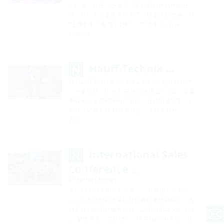
年纪念，并进一步加强与客户和合作伙伴的合
作，公司为受邀嘉宾举办了一场盛大的晚会。在
“连接各个层面 ”的口号下，总经理 Michael
Seibold …
Hauff-Technik …
在 Hauff-Technik GmbH & Co. KG 担任总经理
二十多年后，迈克尔·塞博尔德博士于 2025 年夏
季宣布从运营管理岗位退休。在他的领导下，公
司从一家拥有近 100 名员工、年销售额约
2000 …
International Sales
Conference …
Shaping Change. …
来自15个以上国家的嘉宾——从德国到新西兰
——众多精彩的演讲以及富有启发性的讨论：这
就是我们的国际销售大会。上周为期两天的活动
以“塑造变革，驾驭增长，携手同行”为主题。我