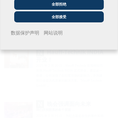
全部拒绝
Hauff-Technik puts
公用事业单位
安装人员
建筑公司
down roots …
全部接受
With the new subsidary in Chesterfield in the
heart of England, we are strengthening our
我不想留言。
数据保护声明
网站说明
sales activities in United …
Hauff-Technik INDIA
开业！
2025 年 2 月 20 日，Hauff-Technik 在海得拉巴
庆祝 Hauff-Technik INDIA 正式开业。通过这一
举措，公司加强了在印度市场的影响力，并为建
筑行业提供高质量的解决方案。“Hauff-Technik
GmbH …
晚会强调面向未来
我们庆祝联系的各个层面 …
2025 年 5 月 15 日，为纪念最近发生的事件和周