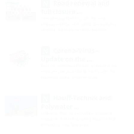
Road renewal and
full closure …
From Monday, April 27, 2020, the road
renewal will begin of an almost two-kilometer
section of the main road B492 between …
Corona-Virus –
Update on the …
Dear Customer,dear Partner, on behalf of our
employees we would like to thank you for the
numerous orders, which we could …
Hauff-Technik and
Polywater …
(Stillwater, MN June 24, 2020) — Polywater
announces that its Polywater | Hauff-Technik
mechanical seals have been …