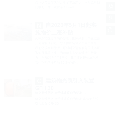
们不仅与合作伙伴分享了专业知识，同时也向他
们学习，并正式发布了Hauff …
自2026年5月1日起实
施物价上涨补贴
受中东地区近期局势影响，国际采购市场在过去
几周内波动剧烈。除了供应链遭受严重中断外，
我们还观察到能源、原材料及运输服务的成本正
迅速且显著上涨。为确保未来仍能维持供货能
力，自2026年5月1日起，我们将对报价单及发
票中列明的净价加收5.3%的通 …
建筑物光缆引入装置
GFH 30
建立宽带网络 令千兆速度成为标准 …
建立宽带网络 令千兆速度成为标准 建筑物光缆
引入装置 GFH 30