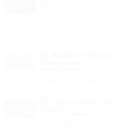
站
产品数据专业的波纹电缆保护管系统连接方案
Knoll GmbH & Co.KG 公司受输气系统供应商
bayernets GmbH 委托，于巴伐利亚州（韦尔廷
根/士瓦本）建造一座新的天然气压缩机站，承担
建造和土木工程任务。为能满足未来对天然气
日 …
奥格斯堡大学医院总供
应管道密封案例
通过不锈钢法兰 HRD2X150-1X80 …
通过不锈钢法兰 HRD2X150-1X80 实现电缆穿
入 奥格斯堡大学医院总供应管道密封案例
Fraport Ausbau Süd
有限公司 — …
HSI150 K2 电缆穿入装置的安装 …
在 3 号航站楼的新建项目中，Hauff-Technik 负
责为各施工阶段提供所需的 HSI150 电缆穿入装