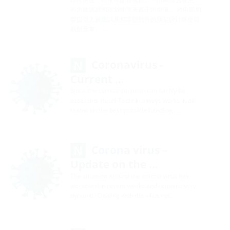
可为建筑师和规划师带来真正的增值。 对电缆和
管道引入装置以及相应密封件的规划设计将变得
易如反掌。 …
Coronavirus -
Current …
Since the current situation can hardly be
assessed, Hauff-Technik always works in all
teams on the best possible handling …
Corona virus –
Update on the …
The situation around the corona virus has
worsened in recent weeks and remains very
dynamic. Dealing with the virus not …