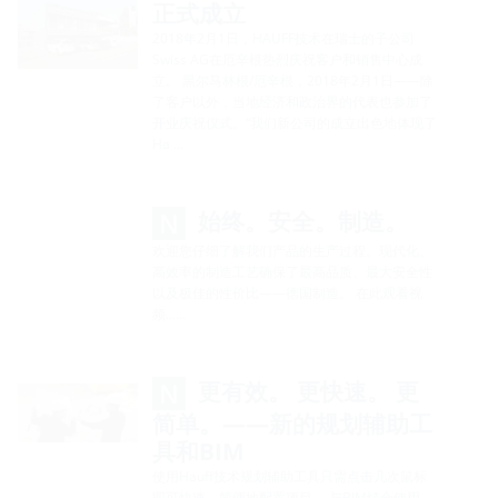
正式成立
2018年2月1日，HAUFF技术在瑞士的子公司
Swiss AG在厄辛根热烈庆祝客户和销售中心成
立。 黑尔马林根/厄辛根，2018年2月1日——除
了客户以外，当地经济和政治界的代表也参加了
开业庆祝仪式。“我们新公司的成立出色地体现了
Ha …
始终。安全。制造。
欢迎您仔细了解我们产品的生产过程。现代化、
高效率的制造工艺确保了最高品质、最大安全性
以及极佳的性价比——德国制造。 在此观看视
频......
更有效。 更快速。 更
简单。——新的规划辅助工
具和BIM
使用Hauff技术规划辅助工具只需点击几次鼠标
即可快速、简便地配置项目。 与BIM结合使用，