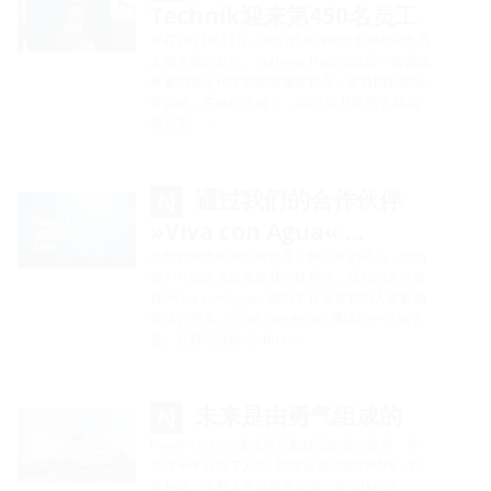
Technik迎来第450名员工
早在2021年11月，我们就高兴地欢迎第450名员
工加入我们公司。Stefanie Hagstotz是一名训练
有素的货运代理和物流服务职员，支持团队的业
务运输。在她的带领下，2021年共聘用了48名
新员工。 …
通过我们的合作伙伴
»Viva con Agua« …
虽然饮用水对我们来说是一种正常的商品，但仍
有7.71亿人无法安全获得饮用水。我们的合作伙
伴 »Viva con Agua« 致力于让全世界的人更容易
获得饮用水。»Viva con Agua« 承诺的一个例子
是，在移动钻机 »John's …
未来是由勇气组成的
Hauff-Technik继续书写着自己的成功故事，并
为这十年设定了方向--即使是在动荡的时代，也
是如此。没有人可以看透未来。甚至Hauff-