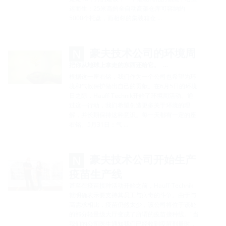
运而生：25米高的全自动高架仓库可容纳约
5000个托盘，而相邻的集装箱仓 …
豪夫技术公司的环境周
把你从地球上拿走的东西还给它。 …
根据这一座右铭，我们作为一个公司也希望为环
境和气候保护做出自己的贡献。在6月5日的环境
日之际，Hauff-Technik开始了环境周活动。通
过这一行动，我们希望创造更多关于环境的理
解，并长期保持这种意识。每一天都有一定的座
右铭。5月31日：气 …
豪夫技术公司开始生产
疫苗生产线
甚至在疫苗接种活动开始之前，Hauff-Technik
就明确表示要支持其员工与病毒的斗争。由于与
高需求相比，疫苗仍然太少，该公司将位于该处
的部分轻量级大厅变成了所谓的疫苗接种线。"当
我们的公司医生通知我们已经收到疫苗剂量时，