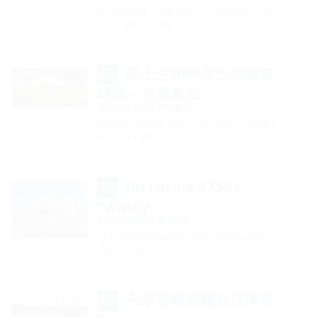
间、办公空间、公寓 和酒店。公司在悉尼、墨尔
本、布里斯班、阿德莱 …
昆士兰州州立无挡板篮
球场 – 布里斯班
保持底板下防水的完整性 …
保持底板下防水的完整性 昆士兰州州立无挡板篮
球场 – 布里斯班
Iberdrola 275kV
“Windy …
阻止水泄漏到主变电站中 …
使用 阻止水泄漏到主变电站中有效防止水侵入
进线点的密封电缆
韦尔廷根新建造压缩机