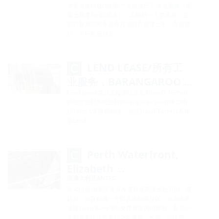
池管道接口在内的整个设施进行了 改造翻修（混
凝土墙厚30-45厘米）。工程的一大要求是，在
密封新系统时不是将其浇固在混凝土中，而是通
过一个环形密封元 …
LEND LEASE/所有工
业服务，BARANGAROO …
Lend Lease项目工程师指定采用Hauff-Technik
的线缆密封系统密封Barangaroo South项目中
的Telstra管路和布线。 指定Hauff-Technik系统
是Lend …
Perth Waterfront,
Elizabeth …
由澳大利亚ANTEC …
真实信息 珀斯滨海开发项目是西澳州政府的一项
计划，旨在创建一个世界级的商业区，全面改造
连接Swan River与中央商务区的珀斯市，提供一
系列具有生活气息的公共露台、长廊、市民空