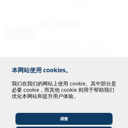
Technik GmbH & Co.的总经理Michael …
通缉与发现
…
八个年轻人今天与我们一起开始了他们生活的新
阶段。除了两名商业培训生、一名仓储物流专
家、一名机器和设备操作员以及工商管理和工业
工程领域的共三名双元制学生之外，我们还首次
培训了一名媒体设计师。我们祝愿我们的年轻专
业人员有一个良好的开端，并有许多新 …
本网站使用 cookies。
欢迎您为我们改善我们的
网站服务提供帮助！
我们在我们的网站上使用 cookie。其中部分是
攀登到新的高度!
必要 cookie，而其他 cookie 则用于帮助我们
我们冲击德国最高的山峰 …
您会投身于哪个部门呢？
优化本网站和提升用户体验。
上周末，大约350名员工冲上了德国最高的山
顶，并庆祝了一场Hauff-Technik从未见过的员
工聚会。 去年11月，Hauff-Technik宣布年营业
额超过1亿欧元，创造了新的记录。"Hauff-
调整
Technik GmbH & …
建筑师和设计师
批发商
电信企业