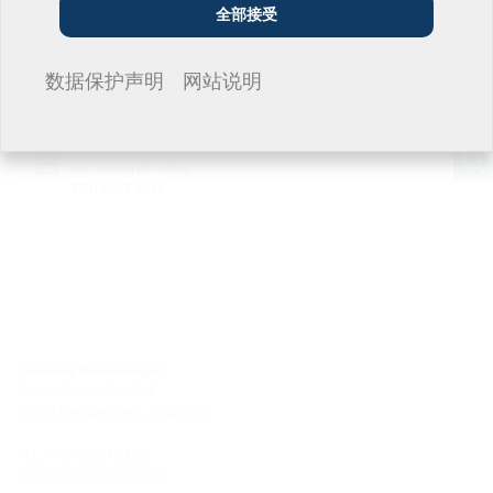
environmental
全部接受
management ISO
14001:2015
我不想留言。
数据保护声明
网站说明
Certificate quality
management ISO
9001:2015
Certificate
occupational safety
ISO14005:2018
Standort Hermaringen
Robert-Bosch-Straße 9
89568 Hermaringen, GERMANY
Tel.: +49 7322 1333-0
Fax: +49 7322 1333-999