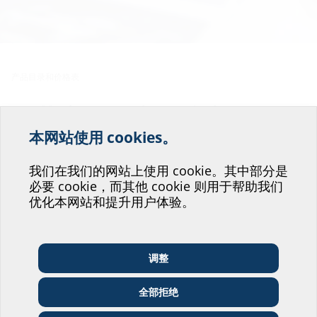
产品目录和价格表
下载完整的产品阵容
本网站使用 cookies。
始终。安全。整体系统。
欢迎您为我们改善我们的
网站服务提供帮助！
我们在我们的网站上使用 cookie。其中部分是
必要 cookie，而其他 cookie 则用于帮助我们
您可以在这里下载我们的产品目录和价格表，了解Hauff技术的最新产品阵容。
您会投身于哪个部门呢？
优化本网站和提升用户体验。
Certificates of
quality and
调整
environmental
建筑师和设计师
批发商
电信企业
management
全部拒绝
公用事业单位
安装人员
建筑公司
Certificate