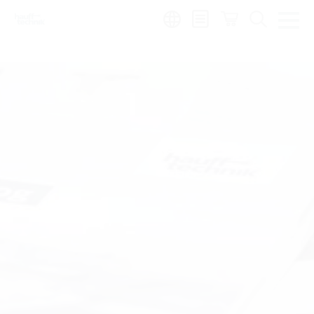
Region:
zh