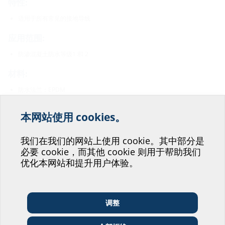
特性:
适用于所有常见的接地导线
应用范围:
防渗混凝土防水等级1 和 2
材料:
防水法兰：EPDM
夹紧圈：W1
本网站使用 cookies。
密封性:
欢迎您为我们改善我们的
气密、水密
网站服务提供帮助！
我们在我们的网站上使用 cookie。其中部分是
必要 cookie，而其他 cookie 则用于帮助我们
您会投身于哪个部门呢？
优化本网站和提升用户体验。
下载
安装说明
调整
建筑师和设计师
批发商
电信企业
HMK
(PDF)
下载