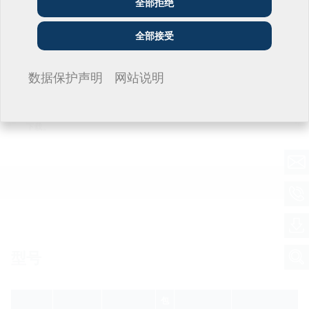
全部拒绝
公用事业单位
安装人员
建筑公司
检验报告
全部接受
HMK test report
(PDF)
下载
我不想留言。
数据保护声明
网站说明
数据表与招标文本
要下载数据表和招标文本，请在下方对产品进行配置，点击
符号
下载。
型号
包