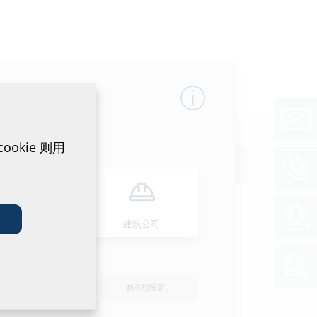
okie 则用
安装人员
建筑公司
 1x30*4 b30 A2/EPDM
(BIM)
BIM门户
招标文本
我不想留言。
和招标文本，请在下方对产品进行配置，点击
符