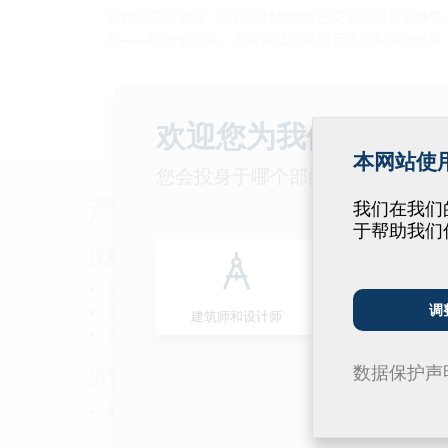
分體式環形密封，用於密封新的或已安裝地面扁平條帶
造——例如偏心式、带覆盖法兰或用于多次和混合铺设
欢迎您为我们改善我
本网站使用 
您会投身于哪个部门呢？
产品数据
我们在我们的网
于帮助我们
优势:
按照客户要求和安装情况制造，精确到毫米级别
调
最大程度利用分配面
建筑师和设计师
批发商
可短时间内供货
数据保护声
供货范围:
润滑剂