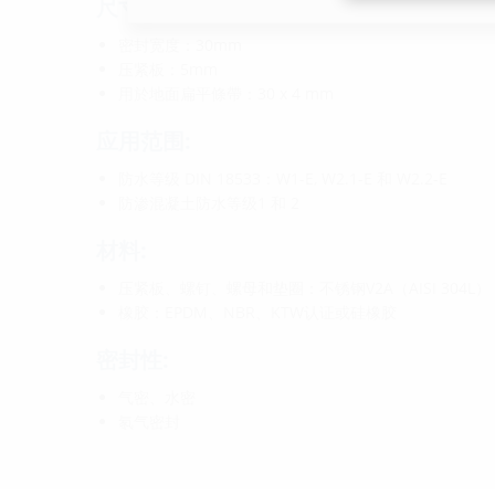
尺寸:
密封宽度：30mm
压紧板：5mm
用於地面扁平條帶：30 x 4 mm
应用范围:
防水等级 DIN 18533：W1-E, W2.1-E 和 W2.2-E
防渗混凝土防水等级1 和 2
材料:
压紧板、螺钉、螺母和垫圈：不锈钢V2A（AISI 304L），可
橡胶：EPDM、NBR、KTW认证或硅橡胶
密封性:
气密、水密
氡气密封