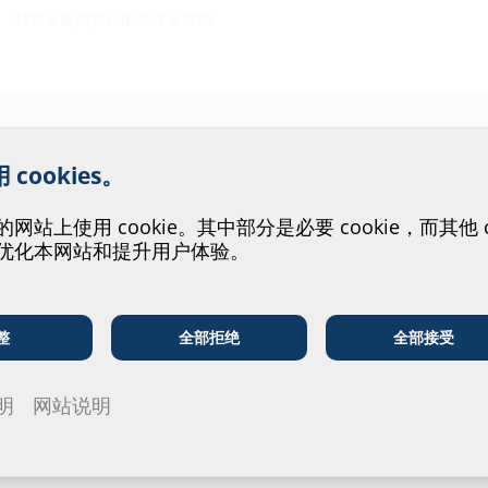
。 封装置按照客户的尺寸要求制
。
们的网站服务提供帮助！
cookies。
站上使用 cookie。其中部分是必要 cookie，而其他 co
下载
优化本网站和提升用户体验。
BIM
整
全部拒绝
全部接受
电信企业
公用事业单位
HRD100 G
明
网站说明
数据表与
要下载数据表
号下载。