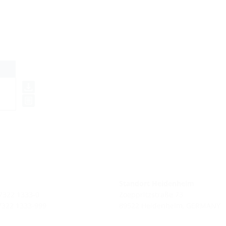
Standort Heidenheim
 7322 1333-0
Zoeppritzstraße 73
 7322 1333-999
89522 Heidenheim, GERMANY