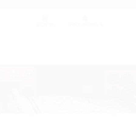
Germany (GER)
备忘单
(0)
Region (HT CN)