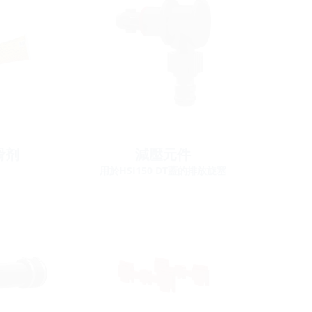
滑剂
減壓元件
用於HSI150 DT蓋的排放旋塞