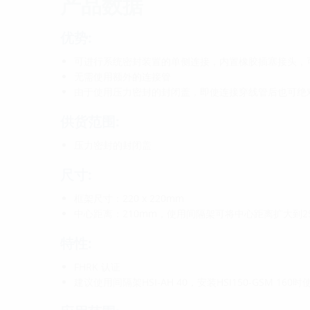
产品数据
优势:
可进行系统密封装置的单侧连接，内置橡胶插塞接头，
无需使用额外的连接管
由于使用压力密封的封闭盖，即使连接穿线管后也可绝
供货范围:
压力密封的封闭盖
尺寸:
框架尺寸：220 x 220mm
中心距离：210mm，使用间隔架可将中心距离扩大到2
特性:
FHRK 认证
建议使用间隔架HSI-AH 40，安装HSI150-GSM 160时