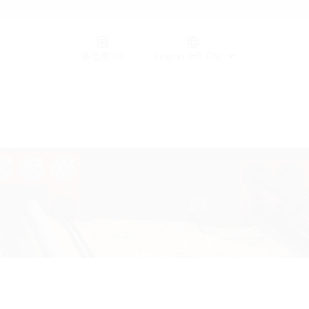
Germany (GER)
备忘单
(0)
Region (HT CN)