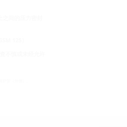
土之间的压力密封
SM 125）
查不慎或未经允许
保护管（外侧）。