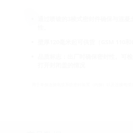
通过喷镀的3棱式密封件确保与混凝
性。
壁厚120毫米起可供货（GSM 110和G
品质标志：出厂时确保密封性。可检
打开封闭盖的情况
用于单侧连接电缆系统密封装置（内侧）以及连接电缆