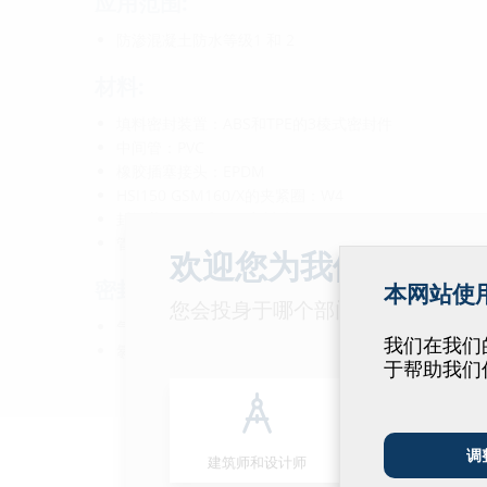
应用范围:
防渗混凝土防水等级1 和 2
材料:
填料密封装置：ABS和TPE的3棱式密封件
中间管：PVC
橡胶插塞接头：EPDM
HSI150 GSM160/X的夹紧圈：W4
封闭盖：ABS和TPE密封件
管道盖：PE，接头塞：PVC
欢迎您为我们改善我
密封性:
本网站使用 
您会投身于哪个部门呢？
气密和水密性最高0.5巴
我们在我们的网
氡气密封
于帮助我们
调
建筑师和设计师
批发商