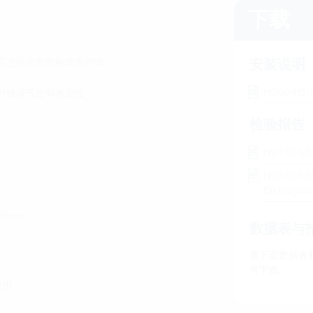
下载
安装说明
可连接光滑的电缆保护管
HSI90/HSI
对确保气密和水密性
检验报告
HSI150 GS
HSI150 GS
Dichtigke
50mm
数据表与
要下载数据表
号下载。
使用