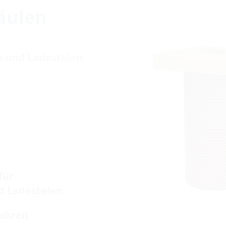
äulen
en und Ladestelen
für
d Ladestelen
rohren