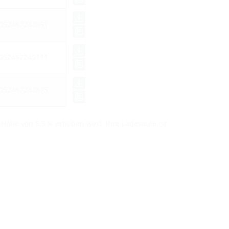
052487242851
052487245111
052487242875
 Höhe von 5,3 % erhoben wird. Ihre Ladesäule ist