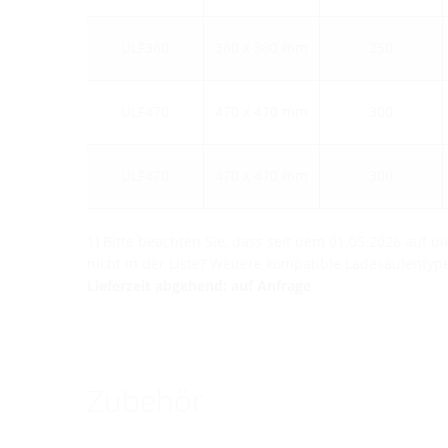
ULF380
380 x 380 mm
250
ULF470
470 x 470 mm
300
ULF470
470 x 470 mm
300
1) Bitte beachten Sie, dass seit dem 01.05.2026 auf 
nicht in der Liste? Weitere kompatible Ladesäulentype
Lieferzeit abgehend: auf Anfrage
Zubehör