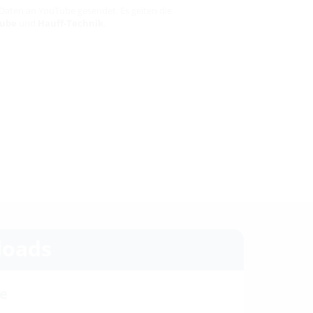
Daten an YouTube gesendet. Es gelten die
ube
und
Hauff-Technik
.
oads
e