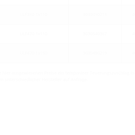
ULF380 1x110
3030490218
4
ULF470 1x110
3030540367
4
ULF470 1x150
3030490219
4
die hier ausgewiesenen Preise ein temporärer Teuerungszuschlag in
n unterschiedlicher Hersteller auf Anfrage.