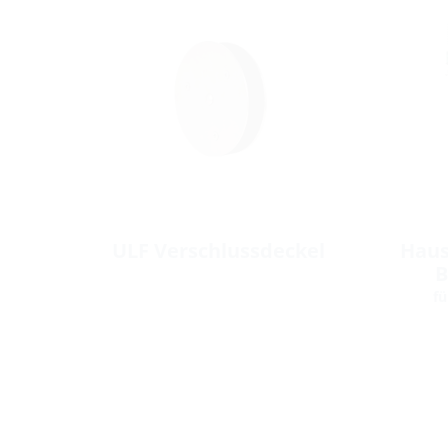
ULF Verschlussdeckel
Haus
B
fü