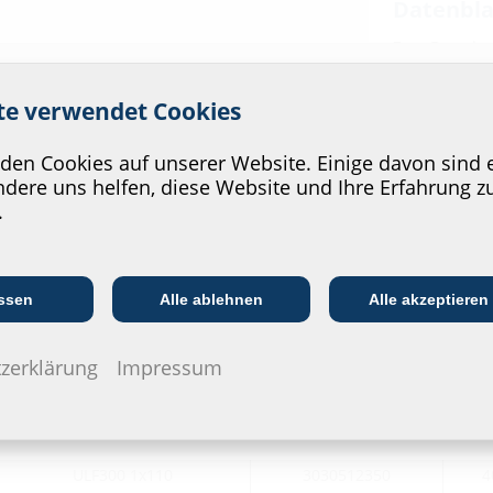
Datenbla
Zum Download
Ausschreibung
 Service unserer Website zu v
konfiguriere
ite verwendet Cookies
en Cookies auf unserer Website. Einige davon sind e
dere uns helfen, diese Website und Ihre Erfahrung z
.
Kommunikations­
:in
EVU/­Stadt­werke
In
branche
ssen
Alle ablehnen
Alle akzeptieren
zerklärung
Impressum
Bestellbezeichnung
Artikelnummer
ULF300 1x110
3030512350
4