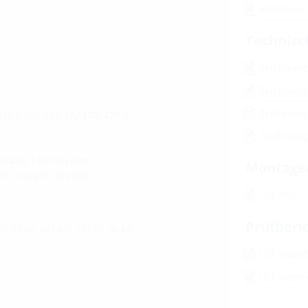
Broschüre
Technisc
Zeichnun
Zeichnung
Zeichnun
380 x 380 mm, ULF470: 470 x
Zeichnung
ULF470: 110/150 mm
Montage
250, ULF470: DN 300
ULF
(PDF)
Prüfberi
0: 39 kg, ULF470 1x150: 36 kg
ULF Statik
ULF Intern