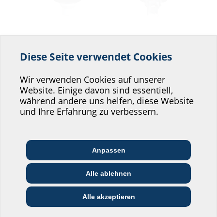
Bodenablauf mit
Bodenablauf
Folienflansch
Diese Seite verwendet Cookies
mit Rücklaufsperre
Helfen Sie uns den
BALF
BAL RLS
Service unserer
Wir verwenden Cookies auf unserer
Website. Einige davon sind essentiell,
Website zu verbessern!
während andere uns helfen, diese Website
Wo würden Sie sich einordnen?
und Ihre Erfahrung zu verbessern.
Anpassen
Architekt:in &
Kommunikations­
Handels­partner:in
Planer:in
branche
Bodenablauf mit
Alle ablehnen
Folienflansch
Bau-/General­
EVU/­Stadt­werke
Installateur:in
mit Rücklaufsperre
unternehmer:in
Alle akzeptieren
BALF RLS