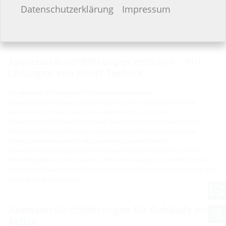
Ich möchte keine Angaben machen.
Datenschutzerklärung
Impressum
Abwasserdurchführungen erstellen – mit
Lösungen von Hauff-Technik
Die absolute Mehrheit aller Gebäude benötigt eine
Abwasserdurchführung. Dabei handelt es sich um eine Schnittstelle
zwischen dem Haus sowie dem Außenbereich. Durch eine
Abwasserdurchführung werden die Abwasserrohre ins Haus geführt.
Dabei wird für die zahlreichen verschiedenen Fundamentarten und
Einsatzsituationen jeweils eine passende Lösung benötigt.
Abwasserdurchführungen können sowohl bei Neubauten als auch bei
Bestandsgebäude gelegt werden. Mit den Lösungen von Hauff-Technik
lassen sich Abwasserdurchführungen in allen Szenarien professionell und
kostengünstig realisieren.
Abwasserdurchführungen für Gebäude mit
Keller