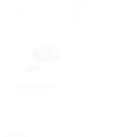
ohne Stoßkante
ohne Stoßkante zum
Einbau in
UDM
Doppel-/Elementwände
UDME
Wanddurchführung
Doppelmuffe
DMF
Boden