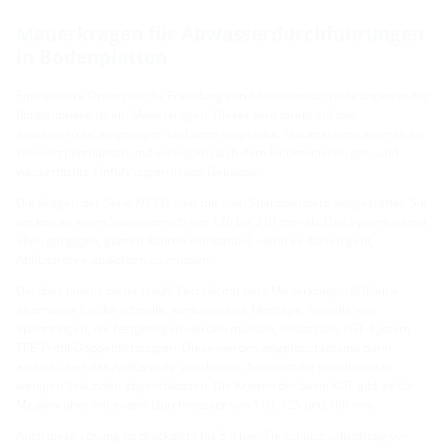
Mauerkragen für Abwasserdurchführungen
in Bodenplatten
Eine weitere Option für die Erstellung von Abwasserdurchführungen in der
Rohbauphase ist ein Mauerkragen. Dieser wird direkt auf das
Abwasserrohr aufgezogen und dann eingebaut. Mauerkragen agieren als
Wassersperrflansch und erzeugen nach dem Einbetonieren gas- und
wasserdichte Einführungen in das Gebäude.
Die Kragen der Serie KG-FIX sind mit zwei Spannbändern ausgestattet. Sie
decken so einen Spannbereich von 120 bis 210 mm ab. Das System ist mit
allen gängigen, glatten Rohren kompatibel, wenn es darum geht,
Abflussrohre abdichten zu müssen.
Darüber hinaus bietet Hauff-Technik mit dem Mauerkragen KGF eine
Alternative für die schnelle, werkzeuglose Montage. Anstelle von
Spannringen, die festgezogen werden müssen, besitzt das KGF-System
TPE-Profil-Doppeldichtungen. Diese werden angefeuchtet und dann
einfach über das Abflussrohr geschoben. Somit ist die Installation in
wenigen Sekunden abgeschlossen. Die Kragen der Serie KGF gibt es für
Medienrohre mit einem Durchmesser von 110, 125 und 160 mm.
Auch diese Lösung ist druckdicht bis 5,0 bar. Sie schützt vollständig vor