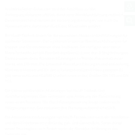
In unterkellerten Gebäuden wird der Anschluss zu den
Versorgungsleitungen oftmals durch eine Wanddurchführung realisiert.
Dementsprechend werden die Versorgungsleistungen, wie auch die
Abwasserrohre, horizontal durch das Mauerwerk geführt.
Bei Hauff-Technik finden Sie die passenden Abwasserdurchführungen für
solcherlei Situationen. Dazu gehören Universal-Wanddurchführungen für
Doppel- und Elementwände ohne Stoßkante. Sie verfügen über einen
Manschettendeckel mit Anarbeitungsflansch sowie drei 3-Stegdichtungen.
Damit passen diese Wanddurchführungen zu Wandaufbauten ab einer
Stärke von 240 mm. Die Universal-Wanddurchführungen sind einbaufertig,
blind verschlossen und für den schalungsbündigen Einbau geeignet. Es
gibt diese in KG und KG2000 Qualität sowie in den Größen DN 100 und DN
150.
Die Universal-Wanddurchführungen von Hauff-Technik sind
durchflussoptimiert. Dies verhindert eine Änderung der Flussrichtung
sowie einen Rückstau. Die Durchflussoptimierung beugt zudem auch
Ablagerungen vor. Das reduziert den Wartungsaufwand erheblich.
Die Abwasserdurchführungen von Hauff-Technik sind nach der Installation
und dem Einbetonieren vollständig gas- und wasserdicht. Somit dringt
weder Feuchtigkeit noch Radon durch die Wanddurchführung in das
Gebäude ein.