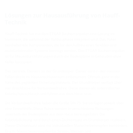
Lösungen zur Hausausführung von Hauff-
Technik
Hauff-Technik hat mit dem ETGAR Bauherrenpaket eine Lösung im
Sortiment, die während der Rohbauphase integriert wird. Das Paket
beinhaltet alle Komponenten, die für den Aufbau eines flexiblen und
multifunktionalen Systems benötigt werden. Das ETGAR Bauherrenpaket
ist für Mauerdurchführungen durch die Bodenplatte in Gebäuden ohne
Keller konzipiert.
Das zentrale Element ist der Grundkörper. Dieser wird in den meisten
Fällen direkt im Hausanschlussraum einbetoniert. Oftmals ganz in der
Nähe des geplanten Sicherungskastens. Der Grundkörper verfügt über
vier Anschlüsse für Verbundwellrohre. Diese dienen als unterirdischer
Kabelschutzschlauch und führen aus dem Haus raus.
Die Verbundwellrohre haben die Größe DN 75. Sie verfügen jeweils über
eine Einziehhilfe. Diese Rohre werden in verschiedene Richtungen
unterhalb der Bodenplatte aus dem Haus herausgeführt. Die
Kabelabdichtung wird durch einen Dichteinsatz im Grundkörper realisiert.
Dieser Dichteinsatz wird mit individuellen Manschettenstopfen kombiniert.
Es gibt Manschettenstopfen für Strom-, Wasser- und