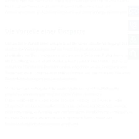
werden. Eine Netzwerkverbindung in der Garage oder ein WLAN-Access
Point auf der Terrasse lassen sich damit realisieren. Auch ein
Wasseranschluss im Außenbereich kann auf diesem Wege erstellt werden.
Die Vorteile einer Einsparte
Der zentrale Vorteil einer Einsparte ist die unterirdische Verlegung. Dies
schützt die Versorgungskabel vor Frost. Und zudem auch vor
physikalischen Beschädigungen und anderen Gefahren. Außerdem erspart
die Erstellung während der Rohbauphase spätere Nachrüstungen. Dies
schafft viel Flexibilität. Darüber hinaus erleichtert es die Erstellung von
Systemen, die mit der Haustechnik verbunden werden müssen. Wie etwa
Gartenbeleuchtungen und Ladestationen.
Mit einem Leerrohrsystem ist zudem jederzeit eine Nachbelegung
möglich. Erweiterungen sind auf diese Weise ohne teure
Umbaumaßnahmen oder sogar Erdarbeiten möglich. Professionelle
Einsparten sind zudem vollkommen gas- und wasserdicht. Somit ist es
nicht notwendig, aufwendig eine nachträgliche Kernbohrung versiegeln zu
müssen. Das Gebäude ist vor eindringendem Radon sowie der
Bodenfeuchtigkeit stets bestens geschützt.