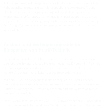
Telekommunikationsleitungen in unterschiedlichen Größen. Somit ist die
Kabelabdichtung gewährleistet. Ganz unabhängig von Anzahl, Art und
Durchmesser der Versorgungsleitungen. Da jede Leitung einzeln im
Manschettenstopfen sitzt, sind nachträgliche Installationen problemlos
möglich. Die erneute Versiegelung der Kernbohrung ist somit nicht nötig.
Das fertige System inklusive Versorgungsleitungen ist zudem gas- und
wasserdicht.
Ausbau- und Verlängerungssets für
Einsparten von Hauff-Technik
Passend zur Serie ETGAR gibt es weitere Sets, mit denen eine sofortige
oder spätere Erweiterung des Systems möglich ist. Diese sind hilfreich bei
besonders großen Grundstücken. Oder auch wenn im Außenbereich
weitere Anschlussmöglichkeiten geschaffen werden müssen.
Mit dem ETGAR Verlängerungsset ist es möglich, die unterirdischen
Verbundwellrohre mithilfe von Verlängerungsmanschetten und weiteren
Rohren zu verlängern. Durch die Manschetten ist das System weiterhin
gas- und wasserdicht.
Das ETGAR Ausbauset enthält vier 2LINE G-BOXen der Serie ETGAR. Diese
Boxen dienen im Außenbereich als Verteilungs- und Endpunkt. Sie werden