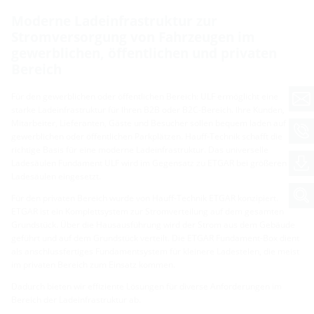
Moderne Ladeinfrastruktur zur
Stromversorgung von Fahrzeugen im
gewerblichen, öffentlichen und privaten
Bereich
Für den gewerblichen oder öffentlichen Bereich: ULF ermöglicht eine
starke Ladeinfrastruktur für Ihren B2B oder B2C-Bereich. Ihre Kunden,
Mitarbeiter, Lieferanten, Gäste und Besucher sollen bequem laden auf
gewerblichen oder öffentlichen Parkplätzen. Hauff-Technik schafft die
richtige Basis für eine moderne Ladeinfrastruktur. Das universelle
Ladesäulen Fundament ULF wird im Gegensatz zu ETGAR bei größeren
Ladesäulen eingesetzt.
Für den privaten Bereich wurde von Hauff-Technik ETGAR konzipiert.
ETGAR ist ein Komplettsystem zur Stromverteilung auf dem gesamten
Grundstück. Über die Hausausführung wird der Strom aus dem Gebäude
geführt und auf dem Grundstück verteilt. Die ETGAR Fundament-Box dient
als anschlussfertiges Fundamentsystem für kleinere Ladestelen, die meist
im privaten Bereich zum Einsatz kommen.
Dadurch bieten wir effiziente Lösungen für diverse Anforderungen im
Bereich der Ladeinfrastruktur ab.