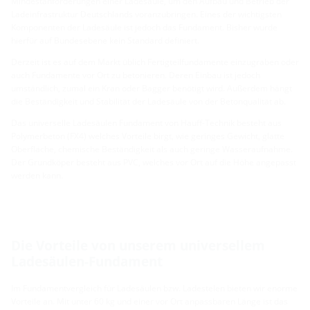
Mindestanforderungen einer Ladesäule, um den Aufbau und Betrieb der
Ladeinfrastruktur Deutschlands voranzubringen. Eines der wichtigsten
Komponenten der Ladesäule ist jedoch das Fundament. Bisher wurde
hierfür auf Bundesebene kein Standard definiert.
Derzeit ist es auf dem Markt üblich Fertigteilfundamente einzugraben oder
auch Fundamente vor Ort zu betonieren. Deren Einbau ist jedoch
umständlich, zumal ein Kran oder Bagger benötigt wird. Außerdem hängt
die Beständigkeit und Stabilität der Ladesäule von der Betonqualität ab.
Das universelle Ladesäulen Fundament von Hauff-Technik besteht aus
Polymerbeton (FX4) welches Vorteile birgt, wie geringes Gewicht, glatte
Oberfläche, chemische Beständigkeit als auch geringe Wasseraufnahme.
Der Grundköper besteht aus PVC, welches vor Ort auf die Höhe angepasst
werden kann.
Die Vorteile von unserem universellem
Ladesäulen-Fundament
Im Fundamentvergleich für Ladesäulen bzw. Ladestelen bieten wir enorme
Vorteile an. Mit unter 60 kg und einer vor Ort anpassbaren Länge ist das