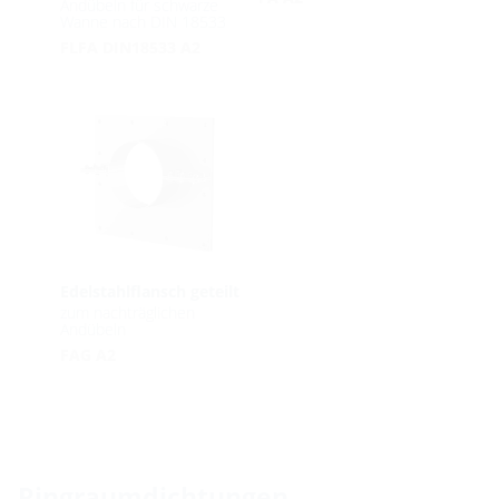
Andübeln für schwarze
Wanne nach DIN 18533
FLFA DIN18533 A2
Edelstahlflansch geteilt
zum nachträglichen
Andübeln
FAG A2
Ringraumdichtungen