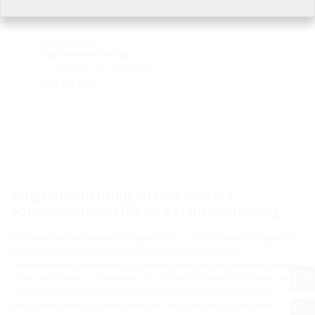
Individuelle
Ringraumdichtung
mit integriertem Prüfventil
HRD PV b60
Ringraumdichtungen und weitere
Sonderlösungen für Ihre Hauseinführung
Manchmal liefern Standardlösungen in Bezug auf Hauseinführungen nicht
ganz das gewünschte Ergebnis oder sind mit den baulichen
Gegebenheiten inkompatibel. Auch beim Abdichten von Medienleitungen
ist das nicht immer zu vermeiden. Für solcherlei Sondersituationen gibt es
von Hauff-Technik eine breite Palette an Sonderlösungen wie etwa
Ringraumdichtungen. Diese speziellen Lösungen sind auf maximale