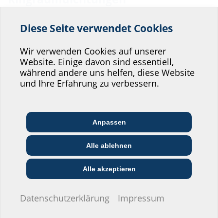
Diese Seite verwendet Cookies
Helfen Sie uns den
Service unserer
Wir verwenden Cookies auf unserer
Website. Einige davon sind essentiell,
Website zu verbessern!
während andere uns helfen, diese Website
Wo würden Sie sich einordnen?
und Ihre Erfahrung zu verbessern.
Individuelle
Individuelle
Ringraumdichtung
Ringraumdichtung
Anpassen
Architekt:in &
Kommunikations­
Dichtbreite 30 mm
Dichtbreite 60 mm
Handels­partner:in
Planer:in
branche
HRD b30
HRD b60
Alle ablehnen
Bau-/General­
EVU/­Stadt­werke
Installateur:in
unternehmer:in
Alle akzeptieren
Ich möchte keine Angaben machen.
Datenschutzerklärung
Impressum